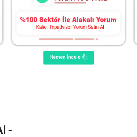
Hemen İncele
l -