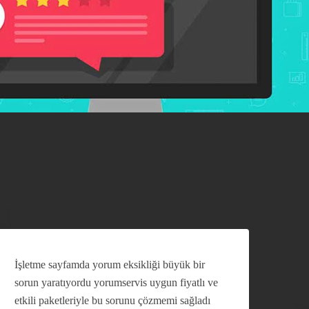
İşletme sayfamda yorum eksikliği büyük bir
Müşt
sorun yaratıyordu yorumservis uygun fiyatlı ve
gör
etkili paketleriyle bu sorunu çözmemi sağladı
hızl