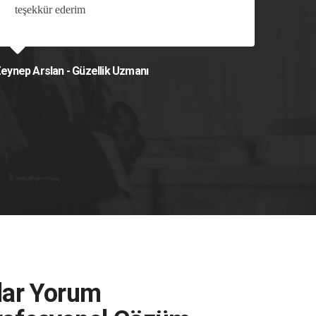
teşekkür ederim
uygu
Tav
eynep Arslan - Güzellik Uzmanı
Mehmet A
lar Yorum