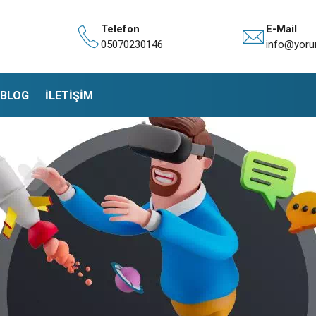
Telefon
E-Mail
05070230146
info@yoru
BLOG
İLETİŞİM